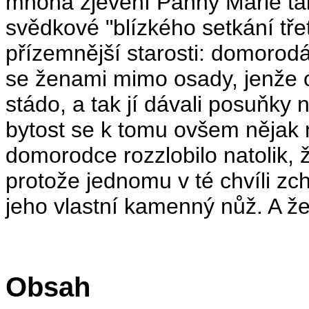
mnohá zjevení Panny Marie tak
svědkové "blízkého setkání tře
přízemnější starosti: domorod
se ženami mimo osady, jenže o
stádo, a tak jí dávali posuňky 
bytost se k tomu ovšem nějak 
domorodce rozzlobilo natolik, že
protože jednomu v té chvíli zc
jeho vlastní kamenný nůž. A žen
Obsah