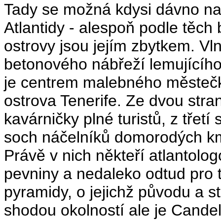
Tady se možná kdysi dávno na
Atlantidy - alespoň podle těch 
ostrovy jsou jejím zbytkem. Vl
betonového nábřeží lemujícího
je centrem malebného městeč
ostrova Tenerife. Ze dvou stra
kavárničky plné turistů, z třet
soch náčelníků domorodých kme
Právě v nich někteří atlantolo
pevniny a nedaleko odtud pro to
pyramidy, o jejichž původu a st
shodou okolností ale je Cande