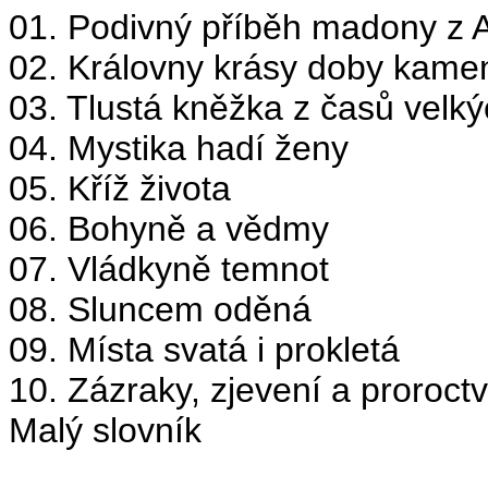
01. Podivný příběh madony z A
02. Královny krásy doby kame
03. Tlustá kněžka z časů vel
04. Mystika hadí ženy
05. Kříž života
06. Bohyně a vědmy
07. Vládkyně temnot
08. Sluncem oděná
09. Místa svatá i prokletá
10. Zázraky, zjevení a proroctv
Malý slovník