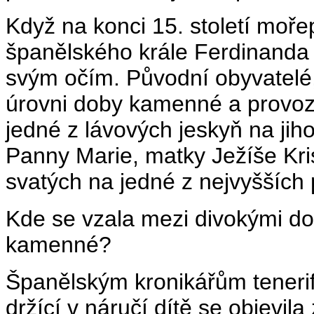
Když na konci 15. století mořep
španělského krále Ferdinanda III
svým očím. Původní obyvatelé, k
úrovni doby kamenné a provozov
jedné z lávových jeskyň na jih
Panny Marie, matky Ježíše Kris
svatých na jedné z nejvyšších 
Kde se vzala mezi divokými do
kamenné?
Španělským kronikářům tenerif
držící v náručí dítě se objevila