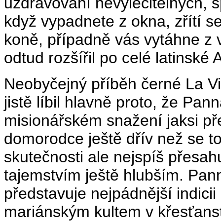
uzdravování nevyléčitelných, 
když vypadnete z okna, zřítí 
koně, případně vás vytáhne z vo
odtud rozšířil po celé latinské
Neobyčejný příběh černé La Vir
jistě líbil hlavně proto, že Pann
misionářském snažení jaksi př
domorodce ještě dřív než se t
skutečnosti ale nejspíš přesah
tajemstvím ještě hlubším. Pa
představuje nejpádnější indici
mariánským kultem v křesťanst