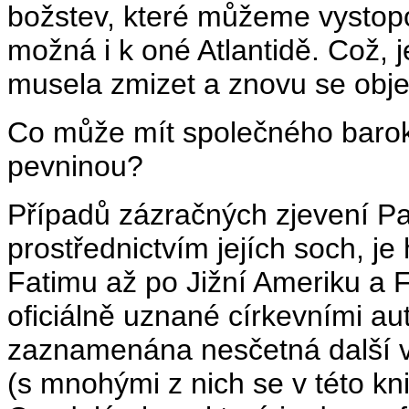
božstev, které můžeme vystop
možná i k oné Atlantidě. Což,
musela zmizet a znovu se objev
Co může mít společného barok
pevninou?
Případů zázračných zjevení Pa
prostřednictvím jejích soch, j
Fatimu až po Jižní Ameriku a Fi
oficiálně uznané církevními au
zaznamenána nesčetná další v
(s mnohými z nich se v této k