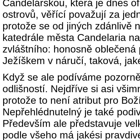
Candelárskou, která je dnes of
ostrovů, věřící považují za jedn
protože se od jiných zdánlivě n
katedrále města Candelaria na 
zvláštního: honosně oblečená 
Ježíškem v náručí, taková, jak
Když se ale podíváme pozorně
odlišností. Nejdříve si asi vši
protože to není atribut pro Bo
Nepřehlédnutelný je také podiv
Především ale představuje velko
podle všeho má jakési pravdivé 