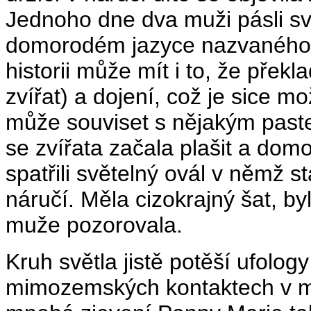
Jednoho dne dva muži pásli sv
domorodém jazyce nazvaného A
historii může mít i to, že přek
zvířat) a dojení, což je sice m
může souviset s nějakým past
se zvířata začala plašit a dom
spatřili světelný ovál v němž s
náručí. Měla cizokrajný šat, b
muže pozorovala.
Kruh světla jistě potěší ufology 
mimozemských kontaktech v minu