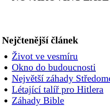
Na Novákoviny poslední
ale nyní mění a web zn
Nejčtenější článek
Život ve vesmíru
Okno do budoucnosti
Největší záhady Středom
Létající talíř pro Hitlera
Záhady Bible