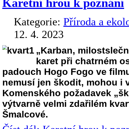
Karetní hrou k poznání
Kategorie:
Příroda a ekol
12. 4. 2023
„Karban, milostslečn
karet při chatrném os
padouch Hogo Fogo ve filmu
nemusí jen škodit, mohou i v
Komenského požadavek „škola
výtvarně velmi zdařilém kva
Šmalcové.