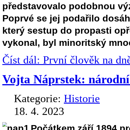
představovalo podobnou výz
Poprvé se jej podařilo dosá
který sestup do propasti o
vykonal, byl minoritský mn
Číst dál: První člověk na d
Vojta Náprstek: národní
Kategorie:
Historie
18. 4. 2023
Počátkem září 1894 pr