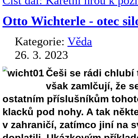
Číst dál: Karetní hrou k poz
Otto Wichterle - otec si
Kategorie:
Věda
26. 3. 2023
Češi se rádi chlubí 
však zamlčují, že s
ostatním příslušníkům tohot
klacků pod nohy. A tak někteř
v zahraničí, zatímco jiní na 
doplatili. Ukázkovým příkla