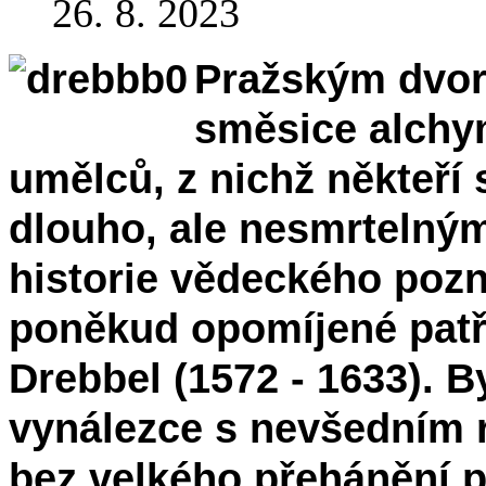
26. 8. 2023
Pražským dvore
směsice alchy
umělců, z nichž někteří 
dlouho, ale nesmrtelný
historie vědeckého pozn
poněkud opomíjené patř
Drebbel (1572 - 1633). B
vynálezce s nevšedním 
bez velkého přehánění p