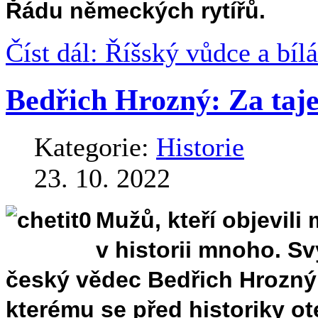
Řádu německých rytířů.
Číst dál: Říšský vůdce a bíl
Bedřich Hrozný: Za taj
Kategorie:
Historie
23. 10. 2022
Mužů, kteří objevili
v historii mnoho. S
český vědec Bedřich Hrozný.
kterému se před historiky ot