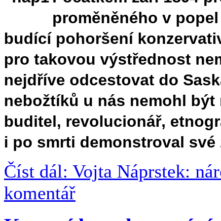
proměněného v popel 
budící pohoršení konzervati
pro takovou výstřednost nem
nejdříve odcestovat do Sas
nebožtíků u nás nemohl být n
buditel, revolucionář, etnog
i po smrti demonstroval své 
Číst dál: Vojta Náprstek: ná
komentář