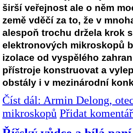
širší veřejnost ale o něm m
země vděčí za to, že v mno
alespoň trochu držela krok 
elektronových mikroskopů b
izolace od vyspělého zahran
přístroje konstruovat a vyl
obstály i v mezinárodní kon
Číst dál: Armin Delong, ote
mikroskopů
Přidat komentář
Říšský vůdce a bílá paní