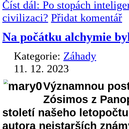
Číst dál: Po stopách intelig
civilizaci?
Přidat komentář
Na počátku alchymie by
Kategorie:
Záhady
11. 12. 2023
Významnou post
Zósimos z Panopo
století našeho letopočtu
autora nejstarších znám