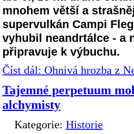
mnohem větší a strašněj
supervulkán Campi Flegre
vyhubil neandrtálce - a
připravuje k výbuchu.
Číst dál: Ohnivá hrozba z N
Tajemné perpetuum mobi
alchymisty
Kategorie:
Historie