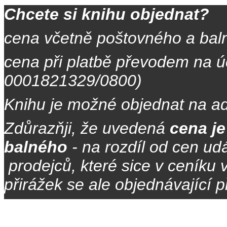
Chcete si knihu objednat?
cena včetně poštovného a bal
cena při platbě převodem na úč
0001821329/0800)
Knihu je možné objednat na a
Zdůrazňji, že uvedená
cena j
balného
- na rozdíl od cen ud
prodejců, které sice v ceníku 
přirážek se ale objednávající př