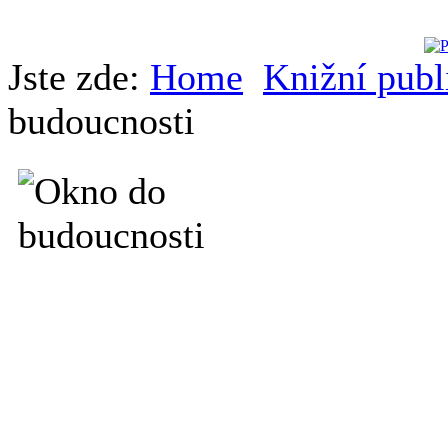
Jste zde:
Home
Knižní publ
budoucnosti
Motto:
Zajímám se
hodlám strá
Charlie Ch