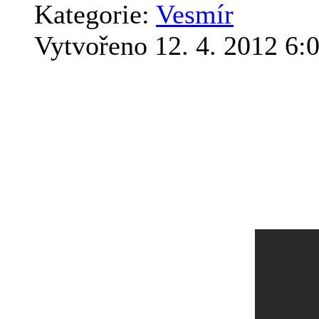
Kategorie:
Vesmír
Vytvořeno 12. 4. 2012 6:
Tady je ještě jedno video t
severokorejského satelitu.
oddělování jednotlivých s
jejich dopadu. Severní Kor
svým dalším pokusem o vs