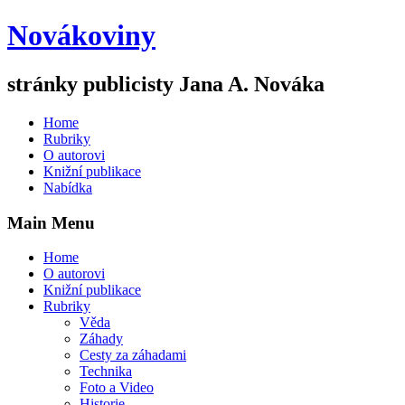
Novákoviny
stránky publicisty Jana A. Nováka
Home
Rubriky
O autorovi
Knižní publikace
Nabídka
Main Menu
Home
O autorovi
Knižní publikace
Rubriky
Věda
Záhady
Cesty za záhadami
Technika
Foto a Video
Historie