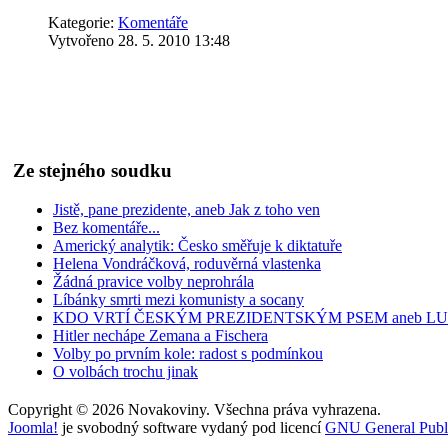
Kategorie:
Komentáře
Vytvořeno 28. 5. 2010 13:48
Našel jsem tuhle ve schránce jakýsi leták s názvem Listy - nezávi
předpokládané cílové skupiny. Ale bylo tam sudoku, tak jsem ho zkus
jedné do devíti je i čtyřka. A tihle lidé tu chtějí vládnout...
Ze stejného soudku
Jistě, pane prezidente, aneb Jak z toho ven
Bez komentáře...
Americký analytik: Česko směřuje k diktatuře
Helena Vondráčková, roduvěrná vlastenka
Žádná pravice volby neprohrála
Líbánky smrti mezi komunisty a socany
KDO VRTÍ ČESKÝM PREZIDENTSKÝM PSEM aneb LU
Hitler nechápe Zemana a Fischera
Volby po prvním kole: radost s podmínkou
O volbách trochu jinak
Copyright © 2026 Novakoviny. Všechna práva vyhrazena.
Joomla!
je svobodný software vydaný pod licencí
GNU General Publi