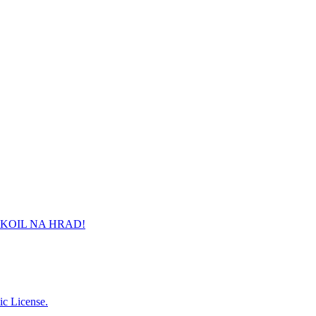
slé noviny sociální demokracie. Už to "nezávislé noviny sociální de
il vyluštit - než leták poletí do popelnice. Jenže ani to nešlo, pro
KOIL NA HRAD!
c License.