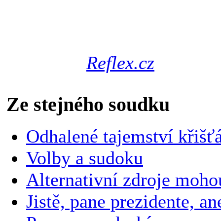
Jan A. Novák
Psáno pro
Reflex.cz
Ze stejného soudku
Odhalené tajemství křišť
Volby a sudoku
Alternativní zdroje mohou
Jistě, pane prezidente, a