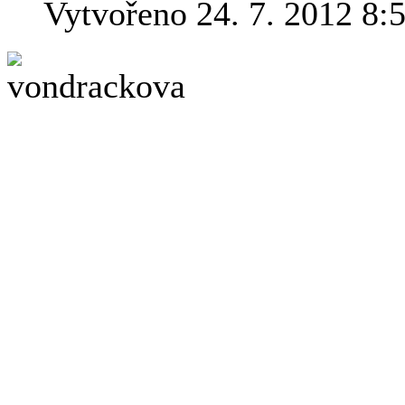
Vytvořeno 24. 7. 2012 8:
To, že se Hel
je asi stejně 
jaru nastalo l
nového přece 
manžel Michal Martin už ne
nás všechny. Podali trestn
Šinágla za popírání genoci
českém národu.