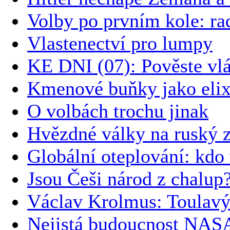
Volby po prvním kole: r
Vlastenectví pro lumpy
KE DNI (07): Pověste vlád
Kmenové buňky jako elixí
O volbách trochu jinak
Hvězdné války na ruský 
Globální oteplování: kdo 
Jsou Češi národ z chalup
Václav Krolmus: Toulavý
Nejistá budoucnost NASA: