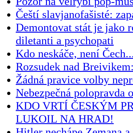
Pozor na velrybí pop-mus
Čeští slavjanofašisté: zap
Demontovat stát je jako ro
diletanti a psychopati
Kdo neskáče, není Čech..
Rozsudek nad Breivikem:
Žádná pravice volby nepr
Nebezpečná polopravda o 
KDO VRTÍ ČESKÝM P
LUKOIL NA HRAD!
Hitler nechápe Zemana a 