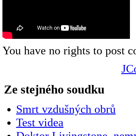
You have no rights to post
JC
Ze stejného soudku
Smrt vzdušných obrů
Test videa
Doktor Livingstone, nemýl