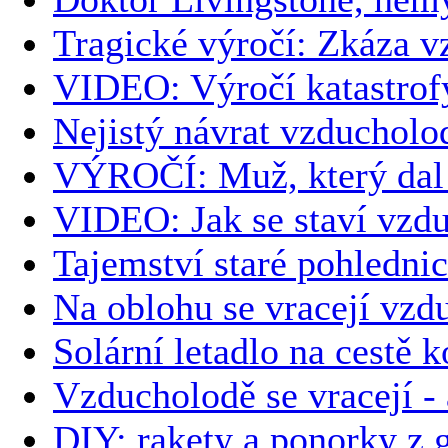
Tragické výročí: Zkáza 
VIDEO: Výročí katastrof
Nejistý návrat vzducholo
VÝROČÍ: Muž, který dal
VIDEO: Jak se staví vzd
Tajemství staré pohledni
Na oblohu se vracejí vzd
Solární letadlo na cestě 
Vzducholodě se vracejí -
DIY: rakety a ponorky z 