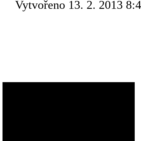
Vytvořeno 13. 2. 2013 8:
Roku 1929 německá vzduc
úspěšně oblétla svět a zavr
přivítáním v New Yorku. Ta