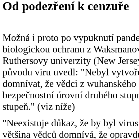
Od podezření k cenzuře
Možná i proto po vypuknutí pande
biologickou ochranu z Waksmanov
Ruthersovy univerzity (New Jersey
původu viru uvedl: "Nebyl vytvo
domnívat, že vědci z wuhanského i
bezpečnostní úrovní druhého stupn
stupeň." (viz níže)
"Neexistuje důkaz, že by byl vir
většina vědců domnívá, že opravdu