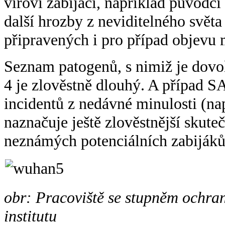
viroví zabijáci, například původc
další hrozby z neviditelného světa 
připravených i pro případ objevu
Seznam patogenů, s nimiž je dov
4 je zlověstně dlouhý. A přípa
incidentů z nedávné minulosti (n
naznačuje ještě zlověstnější skuteč
neznámých potenciálních zabijáků 
obr: Pracoviště se stupněm ochr
institutu