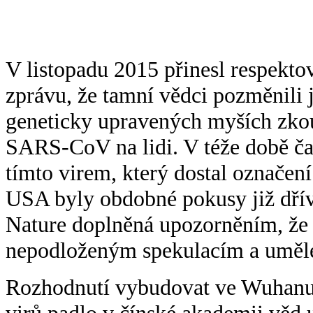
V listopadu 2015 přinesl respekt
zprávu, že tamní vědci pozměnili j
geneticky upravených myších zko
SARS-CoV na lidi. V téže době ča
tímto virem, který dostal označen
USA byly obdobné pokusy již dřív
Nature doplněná upozorněním, že 
nepodloženým spekulacím a uměl
Rozhodnutí vybudovat ve Wuhanu 