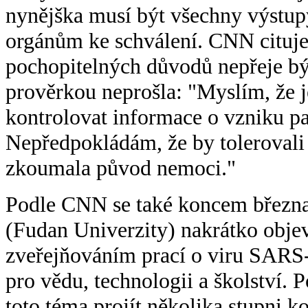
nynějška musí být všechny výstup
orgánům ke schválení. CNN cituje 
pochopitelných důvodů nepřeje bý
prověrkou neprošla: "Myslím, že j
kontrolovat informace o vzniku p
Nepředpokládám, že by tolerovali 
zkoumala původ nemoci."
Podle CNN se také koncem března
(Fudan Univerzity) nakrátko objev
zveřejňováním prací o viru SARS
pro vědu, technologii a školství.
toto téma projít několika stupni k