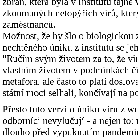
zbraň, která byla v Institutu tajně
zkoumaných netopýřích virů, který 
zaměstnanců.
Možnost, že by šlo o biologickou 
nechtěného úniku z institutu se je
"Ručím svým životem za to, že vir
vlastním životem v podmínkách č
metafora, ale často to platí doslo
státní moci selhali, končívají na p
Přesto tuto verzi o úniku viru z 
odborníci nevylučují - a nejen to:
dlouho před vypuknutím pandemie.