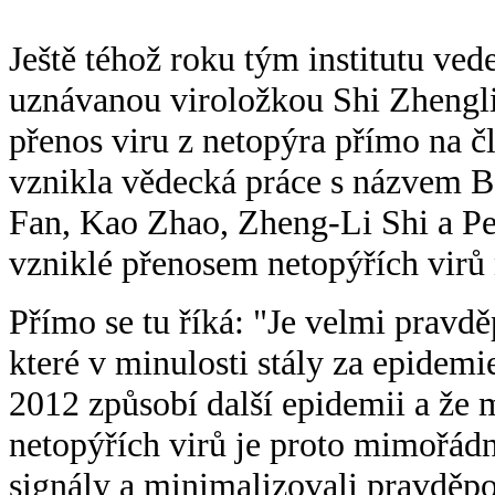
Ještě téhož roku tým institutu ve
uznávanou viroložkou Shi Zhengli 
přenos viru z netopýra přímo na čl
vznikla vědecká práce s názvem Ba
Fan, Kao Zhao, Zheng-Li Shi a P
vzniklé přenosem netopýřích virů 
Přímo se tu říká: "Je velmi pravd
které v minulosti stály za epide
2012 způsobí další epidemii a že
netopýřích virů je proto mimořádn
signály a minimalizovali pravděp