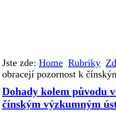
Jste zde:
Home
Rubriky
Zd
obracejí pozornost k číns
Dohady kolem původu vi
čínským výzkumným ús