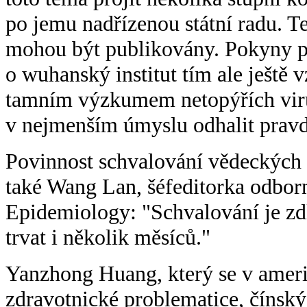
po jemu nadřízenou státní radu. T
mohou být publikovány. Pokyny po
o wuhanský institut tím ale ještě v
tamním výzkumem netopýřích virů
v nejmenším úmyslu odhalit prav
Povinnost schvalování vědeckých 
také Wang Lan, šéfeditorka odbor
Epidemiology: "Schvalování je zd
trvat i několik měsíců."
Yanzhong Huang, který se v amer
zdravotnické problematice, čínsk