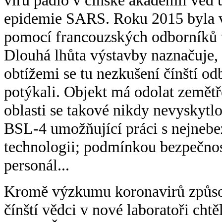
virů padlo v čínské akademii věd 
epidemie SARS. Roku 2015 byla v 
pomocí francouzských odborníků t
Dlouhá lhůta výstavby naznačuje, 
obtížemi se tu nezkušení čínští o
potýkali. Objekt má odolat zemětř
oblasti se takové nikdy nevyskytlo
BSL-4 umožňující práci s nejnebez
technologii; podmínkou bezpečnos
personál...
Kromě výzkumu koronavirů způso
čínští vědci v nové laboratoři cht