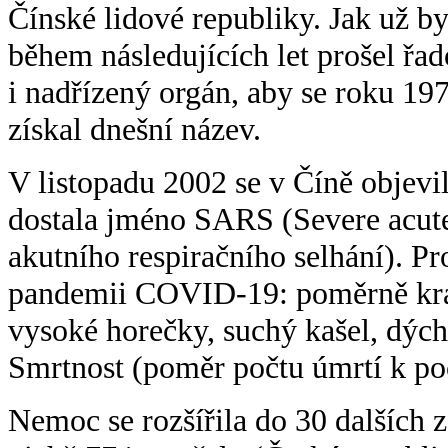
Čínské lidové republiky. Jak už 
během následujících let prošel řa
i nadřízený orgán, aby se roku 19
získal dnešní název.
V listopadu 2002 se v Číně objevi
dostala jméno SARS (Severe acut
akutního respiračního selhání). 
pandemii COVID-19: poměrně krát
vysoké horečky, suchý kašel, dých
Smrtnost (poměr počtu úmrtí k po
Nemoc se rozšířila do 30 dalších 