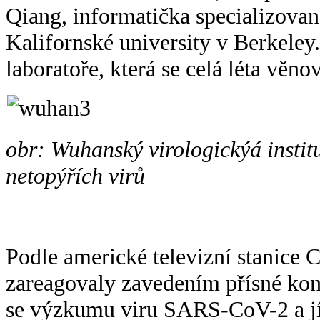
Qiang, informatička specializovan
Kalifornské university v Berkeley
laboratoře, která se celá léta věn
obr: Wuhanský virologickýá instit
netopýřích virů
Podle americké televizní stanice 
zareagovaly zavedením přísné kont
se výzkumu viru SARS-CoV-2 a 