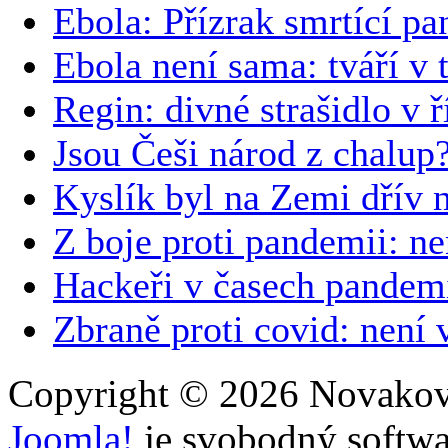
Ebola: Přízrak smrtící p
Ebola není sama: tváří v
Regin: divné strašidlo v ř
Jsou Češi národ z chalup
Kyslík byl na Zemi dřív 
Z boje proti pandemii: nen
Hackeři v časech pandem
Zbraně proti covid: není 
Copyright © 2026 Novakovi
Joomla!
je svobodný softwa