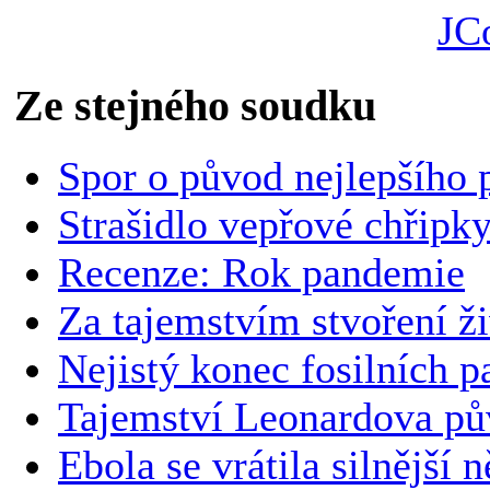
JC
Ze stejného soudku
Spor o původ nejlepšího p
Strašidlo vepřové chřipk
Recenze: Rok pandemie
Za tajemstvím stvoření ž
Nejistý konec fosilních p
Tajemství Leonardova p
Ebola se vrátila silnější 