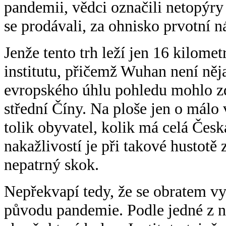
pandemii, vědci označili netopýry
se prodávali, za ohnisko prvotní n
Jenže tento trh leží jen 16 kilom
institutu, přičemž Wuhan není něj
evropského úhlu pohledu mohlo zdá
střední Číny. Na ploše jen o málo 
tolik obyvatel, kolik má celá Čes
nakažlivostí je při takové hustotě
nepatrný skok.
Nepřekvapí tedy, že se obratem vy
původu pandemie. Podle jedné z ni