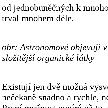
od jednobuněčných k mnoh
trval mnohem déle.
obr: Astronomové objevují v
složitější organické látky
Existují jen dvě možná vysvě
nečekaně snadno a rychle, n
První možnost popírá už to, 