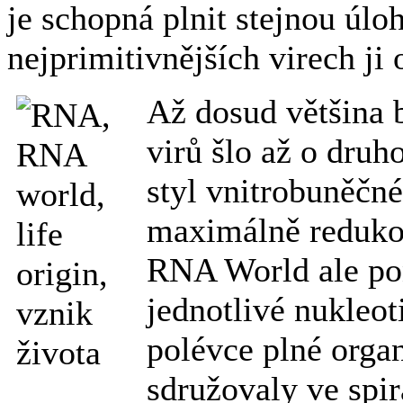
je schopná plnit stejnou úl
nejprimitivnějších virech ji 
Až dosud většina b
virů šlo až o druh
styl vnitrobuněčn
maximálně redukov
RNA World ale pon
jednotlivé nukleot
polévce plné orga
sdružovaly ve spi