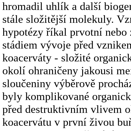
hromadil uhlík a další bioge
stále složitější molekuly. V
hypotézy říkal prvotní nebo
stádiem vývoje před vznikem
koacerváty - složité organic
okolí ohraničeny jakousi me
sloučeniny výběrově procház
byly komplikované organick
před destruktivním vlivem o
koacervátu v první živou buň