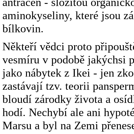
antracen - složitou organick
aminokyseliny, které jsou z
bílkovin.
Někteří vědci proto připouště
vesmíru v podobě jakýchsi p
jako nábytek z Ikei - jen zk
zastávají tzv. teorii panspe
bloudí zárodky života a osíd
hodí. Nechybí ale ani hypoté
Marsu a byl na Zemi přenese