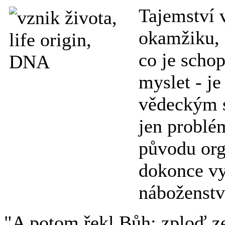
Tajemství 
okamžiku, 
co je schop
myslet - je
vědeckým s
jen problé
původu org
dokonce vy
náboženstv
"A potom řekl Bůh: zploď ze