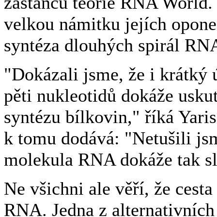
zastánců teorie RNA World. 
velkou námitku jejích opone
syntéza dlouhých spirál RN
"Dokázali jsme, že i krátký
pěti nukleotidů dokáže uskut
syntézu bílkovin," říká Yar
k tomu dodává: "Netušili js
molekula RNA dokáže tak slo
Ne všichni ale věří, že cest
RNA. Jedna z alternativních 