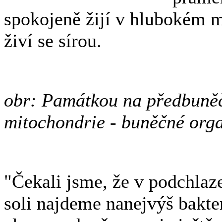
spokojeně žijí v hlubokém m
živí se sírou.
obr: Památkou na předbuně
mitochondrie - buněčné organ
"Čekali jsme, že v podchla
soli najdeme nanejvýš bakte