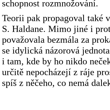
schopnost rozmnožování.
Teorii pak propagoval také 
S. Haldane. Mimo jiné i prot
považovala bezmála za proká
se idylická názorová jednota
i tam, kde by ho nikdo neče
určitě nepocházejí z ráje p
spíš z něčeho, co nemá dale