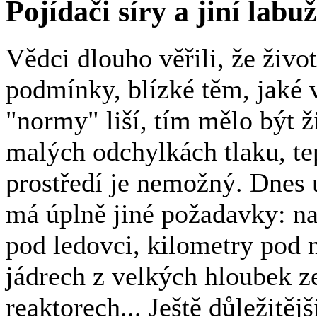
Pojídači síry a jiní labuž
Vědci dlouho věřili, že živo
podmínky, blízké těm, jaké 
"normy" liší, tím mělo být 
malých odchylkách tlaku, te
prostředí je nemožný. Dnes u
má úplně jiné požadavky: n
pod ledovci, kilometry pod 
jádrech z velkých hloubek z
reaktorech... Ještě důležitějš