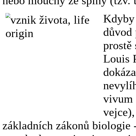
nebo mouchy ze špíny (tzv. 
Kdyby 
důvod 
prostě 
Louis 
dokázal
nevylí
vivum 
vejce),
základních zákonů biologie