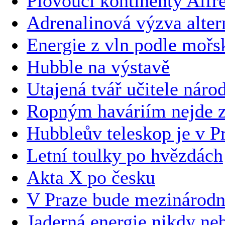
Plovoucí kontinenty Alf
Adrenalinová výzva altern
Energie z vln podle mořs
Hubble na výstavě
Utajená tvář učitele náro
Ropným haváriím nejde z
Hubbleův teleskop je v P
Letní toulky po hvězdách
Akta X po česku
V Praze bude mezinárodní
Jaderná energie nikdy ne