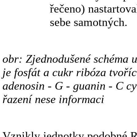
řečeno) nastartova
sebe samotných.
obr: Zjednodušené schéma u
je fosfát a cukr ribóza tvoříc
adenosin - G - guanin - C cy
řazení nese informaci
Vznikly jednotky podobné 