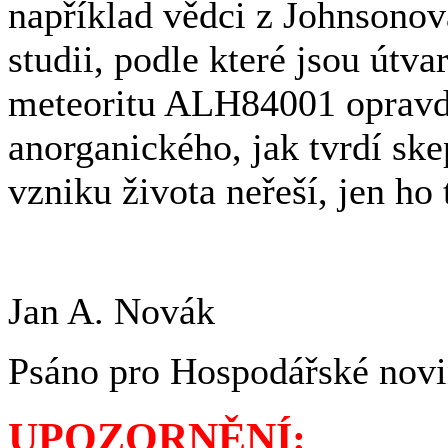
například vědci z Johnsonov
studii, podle které jsou út
meteoritu ALH84001 opravdu
anorganického, jak tvrdí sk
vzniku života neřeší, jen ho
Jan A. Novák
Psáno pro Hospodářské nov
UPOZORNĚNÍ: