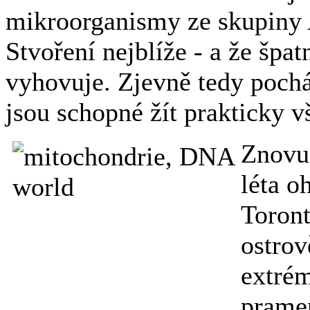
mikroorganismy ze skupiny A
Stvoření nejblíže - a že špat
vyhovuje. Zjevně tedy pochá
jsou schopné žít prakticky 
Znovu 
léta o
Toront
ostrov
extrém
prame