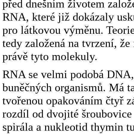
před dnešním životem zalo
RNA, které již dokázaly usk
pro látkovou výměnu. Teorie
tedy založená na tvrzení, že
právě tyto molekuly.
RNA se velmi podobá DNA, 
buněčných organismů. Má tak
tvořenou opakováním čtyř zá
rozdíl od dvojité šroubovic
spirála a nukleotid thymin t