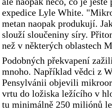
ale naopak něco, co je ještě 
expedice Lyle White. "Mikr
metan naopak produkují. Jak
slouží sloučeniny síry. Přitom
než v některých oblastech M
Podobných překvapení zažili
mnoho. Například vědci z We
Pensylvánii objevili mikroor
vrtu do ložiska ležícího v h
tu minimálně 250 miliónů le