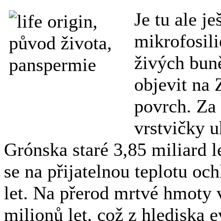
Je tu ale je
mikrofosili
živých buně
objevit na 
povrch. Za 
vrstvičky u
Grónska staré 3,85 miliard l
se na přijatelnou teplotu och
let. Na přerod mrtvé hmoty v
milionů let, což z hlediska