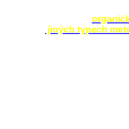
všichni, kdo trnuli, že u Caran
studovat neporušené
organick
vyskytují v
jiných typech mete
vstupem do atmosféry Země by
velké.
Záhady však zůstaly: kráter, b
dosud odborníci na meteority vě
kovové meteority. Chondrity js
už při průletu atmosférou.
V případě impaktu Carancas moh
planiny, která se nachází 3800