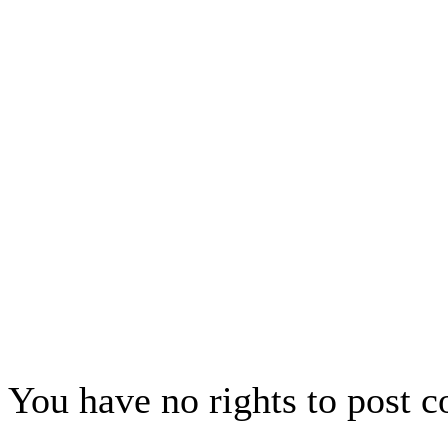
Dnes už si na meteorit Caran
otázky kolem něj nikdo uspokoj
tenhle kus kosmického smetí n
s představou, jak by v případ
jiného neobvyklého nebezpečí)
rychle, účinně a racionálně za
Jan A. Novák
You have no rights to post