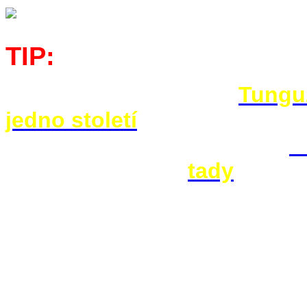
- - - - - - - - - - - - 
TIP:
Text je ukázkou z knihy
Tunguz
jedno století
. V knihkupectvíc
objednat na mailové adrese
ja
informace najdete
tady
- - - - - - - - - - - - - - - - - - - - - -