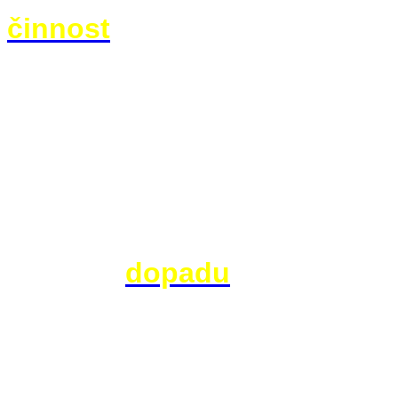
činnost
než vesmír. Nechyběly 
související s tradičními půtka
Ameriky - nedaleko exploze se s
Teprve 20. září, když peuránské
vědci u Carancasu opravdu naš
pomalu ožívat. Mnoho příležito
vzácné možnosti konečně získ
ihned po
dopadu
. Zmizela tak
meteoritu přežila průlet atmosf
Sběratelé přírodnin totiž byli
peruánská vláda váhala, které 