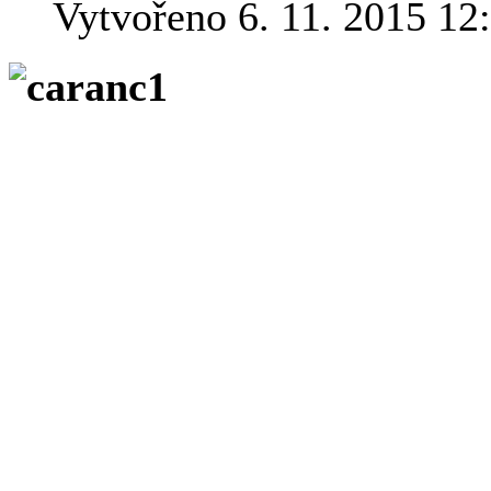
Vytvořeno 6. 11. 2015 12
Na vyprahlé pláni
Carancasu je ospal
rozdíl od nedalekého jezera 
hranic s Bolivií turisté nevy
Zatím. Místní venkované, př
obvykle odpočívají, tentokrá
dopřána. Na kalendáři je 15. 
kolem níž dodnes panuje řada
Na obloze nad horami na sever