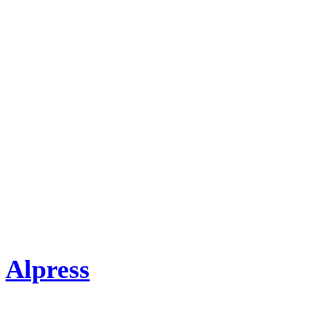
08. Návraty Synů nebes
09. Doslov
Literatura
Jan A. Novák: Záhady Bibl
Redakční úprava: Mirosla
Alpress
2013, barevné i čer
Doporučená cena: 279 K?