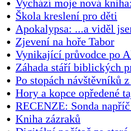
Vychází moje nová kni
Škola kreslení pro děti
Apokalypsa: ...a viděl js
Zjevení na hoře Tabor
Vynikající průvodce po A
Záhada stáří biblických p
Po stopách návštěvníků z
Hory a kopce opředené t
RECENZE: Sonda napříč č
Kniha zázraků