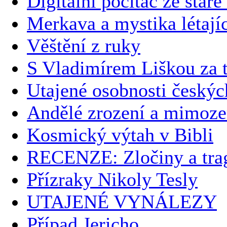
Digitální počítač ze staré
Merkava a mystika létají
Věštění z ruky
S Vladimírem Liškou za t
Utajené osobnosti českýc
Andělé zrození a mimoz
Kosmický výtah v Bibli
RECENZE: Zločiny a trag
Přízraky Nikoly Tesly
UTAJENÉ VYNÁLEZY
Případ Jericho