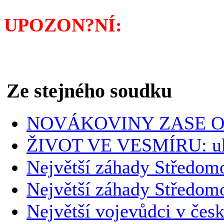
UPOZON?NÍ:
Pokud byste
knihkupce, můžete si ji o
Ze stejného soudku
NOVÁKOVINY ZASE O
ŽIVOT VE VESMÍRU: uk
Největší záhady Středomo
Největší záhady Středom
Největší vojevůdci v česk