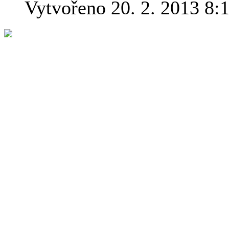
Vytvořeno 20. 2. 2013 8:
Bible je nejús
všech dob a s
záhad, inform
narážek a pop
nepodařilo us
Genesis napřík
stejném pořad
geologie a bio
detailně popisovány složit