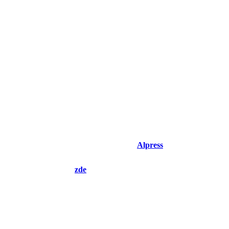
prava: Miroslav Kozák. Frýdek-Místek,
Alpress
2013, barevné i če
můžete si ji objednat
zde