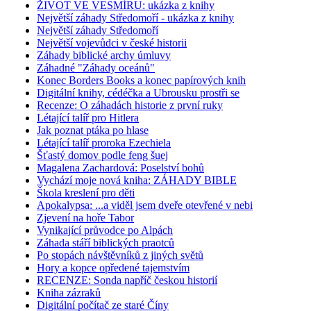
ŽIVOT VE VESMÍRU: ukázka z knihy
Největší záhady Středomoří - ukázka z knihy
Největší záhady Středomoří
Největší vojevůdci v české historii
Záhady biblické archy úmluvy
Záhadné "Záhady oceánů"
Konec Borders Books a konec papírových knih
Digitální knihy, cédéčka a Ubrousku prostři se
Recenze: O záhadách historie z první ruky
Létající talíř pro Hitlera
Jak poznat ptáka po hlase
Létající talíř proroka Ezechiela
Šťastý domov podle feng šuej
Magalena Zachardová: Poselství bohů
Vychází moje nová kniha: ZÁHADY BIBLE
Škola kreslení pro děti
Apokalypsa: ...a viděl jsem dveře otevřené v nebi
Zjevení na hoře Tabor
Vynikající průvodce po Alpách
Záhada stáří biblických praotců
Po stopách návštěvníků z jiných světů
Hory a kopce opředené tajemstvím
RECENZE: Sonda napříč českou historií
Kniha zázraků
Digitální počítač ze staré Číny