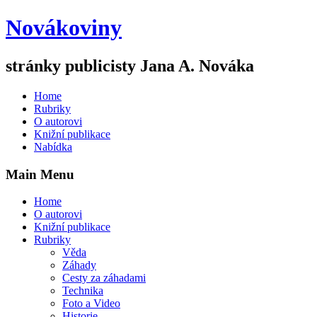
Novákoviny
stránky publicisty Jana A. Nováka
Home
Rubriky
O autorovi
Knižní publikace
Nabídka
Main Menu
Home
O autorovi
Knižní publikace
Rubriky
Věda
Záhady
Cesty za záhadami
Technika
Foto a Video
Historie