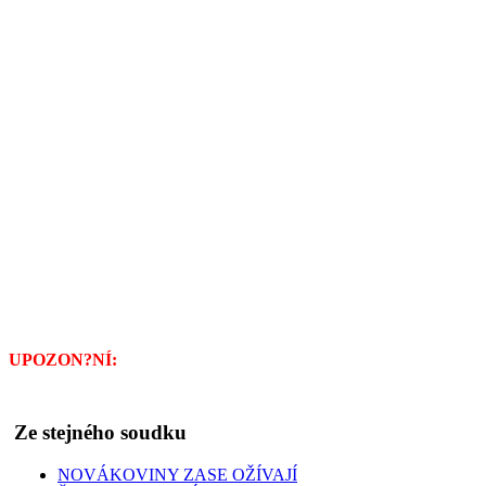
07. Létající talíř proroka Ezechiela
08. Návraty Synů nebes
09. Doslov
Literatura
Jan A. Novák: Záhady Bible. Obálka: Tomáš Čízek. Redakční ú
UPOZON?NÍ:
Pokud byste knihu nedostali u vašeho knihkupce, 
Ze stejného soudku
NOVÁKOVINY ZASE OŽÍVAJÍ