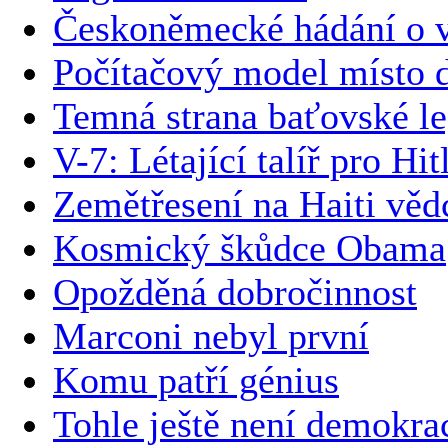
Českoněmecké hádání o v
Počítačový model místo 
Temná strana baťovské l
V-7: Létající talíř pro Hit
Zemětřesení na Haiti vědc
Kosmický škůdce Obama
Opožděná dobročinnost
Marconi nebyl první
Komu patří génius
Tohle ještě není demokra