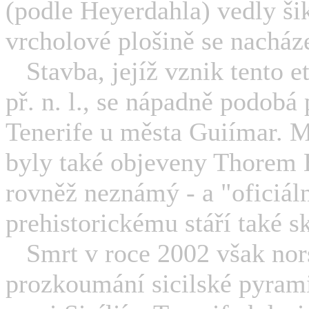
(podle Heyerdahla) vedly ši
vrcholové plošině se nacháze
Stavba, jejíž vznik tento 
př. n. l., se nápadně podob
Tenerife u města Guiímar. Má
byly také objeveny Thorem 
rovněž neznámý - a "oficiáln
prehistorickému stáří také sk
Smrt v roce 2002 však nors
prozkoumání sicilské pyrami