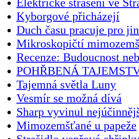
Elektrické strašení ve Str
Kyborgové přicházejí
Duch času pracuje pro ji
Mikroskopičtí mimozemš
Recenze: Budoucnost ne
POHŘBENÁ TAJEMSTV
Tajemná světla Luny
Vesmír se možná dívá
Sharp vyvinul nejúčinnějš
Mimozemšťané u papeže
Strašidlo vepřové chřipk