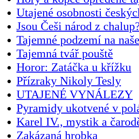
Utajené osobnosti českýc
Jsou Češi národ z chalup
Tajemné podzemí na naš
Tajemná tvář pouště
Horor: Zatáčka u křížku
Přízraky Nikoly Tesly
UTAJENÉ VYNÁLEZY
Pyramidy ukotvené v pol
Karel IV., mystik a čarod
Zakázaná hrobka