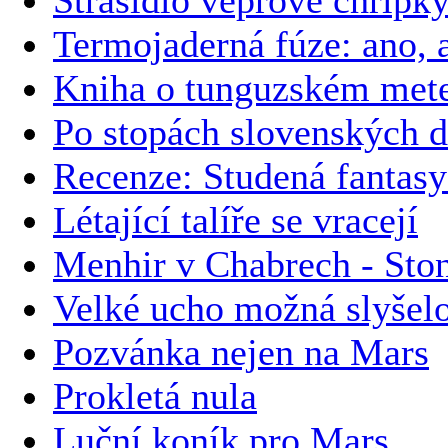
Termojaderná fúze: ano, a
Kniha o tunguzském meteo
Po stopách slovenských 
Recenze: Studená fantas
Létající talíře se vracejí
Menhir v Chabrech - Ston
Velké ucho možná slyše
Pozvánka nejen na Mars
Prokletá nula
Luční koník pro Mars