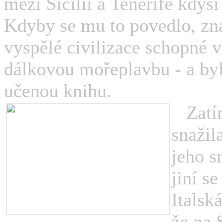
mezi Sicílií a Tenerife kdys
Kdyby se mu to povedlo, zn
vyspělé civilizace schopné
dálkovou mořeplavbu - a byl
učenou knihu.
Zatímc
snažil
jeho s
jiní s
Italsk
že na 