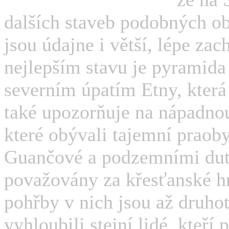
dalších staveb podobných ob
jsou údajne i větší, lépe zac
nejlepším stavu je pyramida
severním úpatím Etny, která
také upozorňuje na nápadno
které obývali tajemní praob
Guančové a podzemními dutin
považovány za křesťanské h
pohřby v nich jsou až druhot
vyhloubili stejní lidé, kteří 