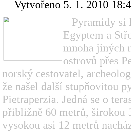
Vytvořeno 5. 1. 2010 18:
Pyramidy si 
Egyptem a Stře
mnoha jiných m
ostrovů přes P
norský cestovatel, archeolog
že našel další stupňovitou p
Pietraperzia. Jedná se o ter
přibližně 60 metrů, širokou
vysokou asi 12 metrů nacház