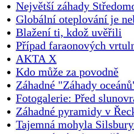
Největší záhady Středom
Globální oteplování je n
Blažení ti, kdož uvěřili
Případ faraonových vrtul
AKTA X
Kdo může za povodně
Záhadné "Záhady oceánů
Fotogalerie: Před slunov
Záhadné pyramidy v Řec
Tajemná mohyla Silsbury