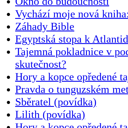
Okno do budoucnosti
Vychází moje nová kni
Záhady Bible
Egyptská stopa k Atlanti
Tajemná pokladnice v po
skutečnost?
Hory a kopce opředené t
Pravda o tunguzském met
Sběratel (povídka)
Lilith (povídka)
Hory a kopce opředené t