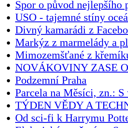
Spor o původ nejlepšího p
USO - tajemné stíny oce
Divný kamarádi z Faceb
Markýz z marmelády a plz
Mimozemšťané z křemíku 
NOVÁKOVINY ZASE O
Podzemní Praha
Parcela na Měsíci, zn.: 
TÝDEN VĚDY A TECH
Od sci-fi k Harrymu Potte