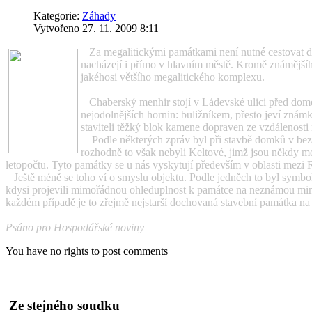
Kategorie:
Záhady
Vytvořeno 27. 11. 2009 8:11
Za megalitickými památkami není nutné cestovat do
nacházejí i přímo v hlavním městě. Kromě známějšíh
jakéhosi většího megalitického komplexu.
Chaberský menhir stojí v Ládevské ulici před dome
nejodolnějších hornin: buližníkem, přesto jeví znám
staviteli těžký blok kamene dopraven ze vzdálenosti
Podle některých zpráv byl při stavbě domků v bezpro
rozhodně to však nebyli Keltové, jimž jsou někdy me
letopočtu. Tyto památky se u nás vyskytují především v oblasti mez
Ještě méně se toho ví o smyslu objektu. Podle jedněch to byl symbol 
kdysi projevili mimořádnou ohleduplnost k památce na neznámou minulo
každém případě je to zřejmě nejstarší dochovaná stavební památka na ú
Psáno pro Hospodářské noviny
You have no rights to post comments
Ze stejného soudku