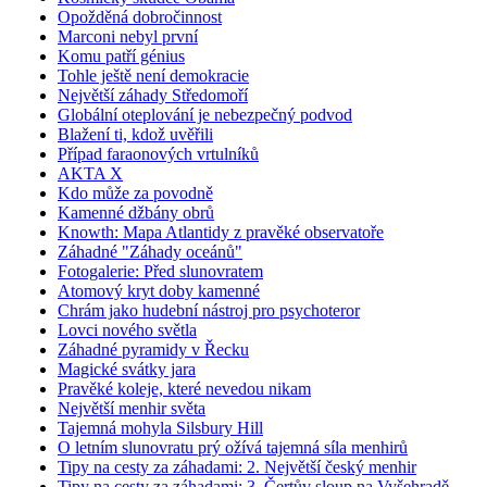
Opožděná dobročinnost
Marconi nebyl první
Komu patří génius
Tohle ještě není demokracie
Největší záhady Středomoří
Globální oteplování je nebezpečný podvod
Blažení ti, kdož uvěřili
Případ faraonových vrtulníků
AKTA X
Kdo může za povodně
Kamenné džbány obrů
Knowth: Mapa Atlantidy z pravěké observatoře
Záhadné "Záhady oceánů"
Fotogalerie: Před slunovratem
Atomový kryt doby kamenné
Chrám jako hudební nástroj pro psychoteror
Lovci nového světla
Záhadné pyramidy v Řecku
Magické svátky jara
Pravěké koleje, které nevedou nikam
Největší menhir světa
Tajemná mohyla Silsbury Hill
O letním slunovratu prý ožívá tajemná síla menhirů
Tipy na cesty za záhadami: 2. Největší český menhir
Tipy na cesty za záhadami: 3. Čertův sloup na Vyšehradě