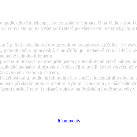
 anglického Stonehenge, francouzského Carnacu či na Maltu - jsou i u 
o Čertova sloupu na Vyšehradě (který je ovšem velmi netypický) tu je
m č.p. 542 nedaleko od dvouproudové výpadovky na Zdiby. Je vysoký 
ky jednoduchého opracování. Z buližníku je i nedaleký vrch Ládví, v o
 nejméně jednoho kilometru.
střední blízkosti nalezen ještě jeden přibližně stejně velký kámen, úd
galitické památky připisovány. Nejčastěji se uvádí, že byl vztyčen už 
i Rakovníkem, Prahou a Žatcem.
jakéhosi kultu, podle jiných mohlo jít o součást kalendářního objektu s
st a při stavbě plotu se menhiru vyhnuli. Dnes sem přichází stále víc l
zemí dnešní Prahy: i nejstarší objekty na Pražském hradě se stavěly v d
JComments