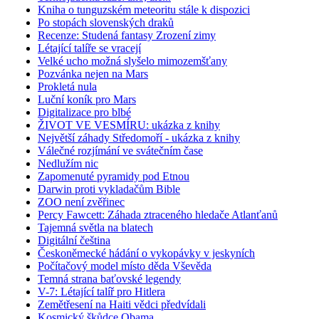
Kniha o tunguzském meteoritu stále k dispozici
Po stopách slovenských draků
Recenze: Studená fantasy Zrození zimy
Létající talíře se vracejí
Velké ucho možná slyšelo mimozemšťany
Pozvánka nejen na Mars
Prokletá nula
Luční koník pro Mars
Digitalizace pro blbé
ŽIVOT VE VESMÍRU: ukázka z knihy
Největší záhady Středomoří - ukázka z knihy
Válečné rozjímání ve svátečním čase
Nedlužím nic
Zapomenuté pyramidy pod Etnou
Darwin proti vykladačům Bible
ZOO není zvěřinec
Percy Fawcett: Záhada ztraceného hledače Atlanťanů
Tajemná světla na blatech
Digitální čeština
Českoněmecké hádání o vykopávky v jeskyních
Počítačový model místo děda Vševěda
Temná strana baťovské legendy
V-7: Létající talíř pro Hitlera
Zemětřesení na Haiti vědci předvídali
Kosmický škůdce Obama