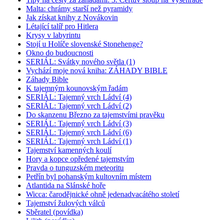
Malta: chrámy starší než pyramidy
Jak získat knihy z Novákovin
Létající talíř pro Hitlera
Krysy v labyrintu
Stojí u Holíče slovenské Stonehenge?
Okno do budoucnosti
SERIÁL: Svátky nového světla (1)
Vychází moje nová kniha: ZÁHADY BIBLE
Záhady Bible
K tajemným kounovským řadám
SERIÁL: Tajemný vrch Ládví (4)
SERIÁL: Tajemný vrch Ládví (2)
Do skanzenu Březno za tajemstvími pravěku
SERIÁL: Tajemný vrch Ládví (3)
SERIÁL: Tajemný vrch Ládví (6)
SERIÁL: Tajemný vrch Ládví (1)
Tajemství kamenných koulí
Hory a kopce opředené tajemstvím
Pravda o tunguzském meteoritu
Petřín byl pohanským kultovním místem
Atlantida na Slánské hoře
Wicca: čarodějnické ohně jedenadvacátého století
Tajemství žulových válců
Sběratel (povídka)