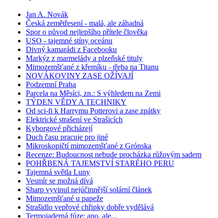
Jan A. Novák
Česká zemětřesení - malá, ale záhadná
Spor o původ nejlepšího přítele člověka
USO - tajemné stíny oceánu
Divný kamarádi z Facebooku
Markýz z marmelády a plzeňské tituly
Mimozemšťané z křemíku - třeba na Titanu
NOVÁKOVINY ZASE OŽÍVAJÍ
Podzemní Praha
Parcela na Měsíci, zn.: S výhledem na Zemi
TÝDEN VĚDY A TECHNIKY
Od sci-fi k Harrymu Potterovi a zase zpátky
Elektrické strašení ve Strašicích
Kyborgové přicházejí
Duch času pracuje pro jiné
Mikroskopičtí mimozemšťané z Grónska
Recenze: Budoucnost nebude procházka růžovým sadem
POHŘBENÁ TAJEMSTVÍ STARÉHO PERU
Tajemná světla Luny
Vesmír se možná dívá
Sharp vyvinul nejúčinnější solární článek
Mimozemšťané u papeže
Strašidlo vepřové chřipky dobře vydělává
Termojaderná fúze: ano, ale...