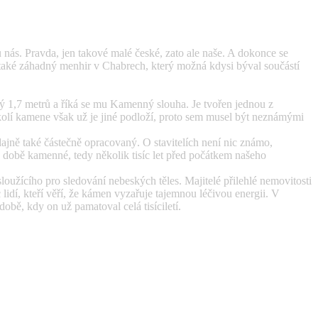
nás. Pravda, jen takové malé české, zato ale naše. A dokonce se
 také záhadný menhir v Chabrech, který možná kdysi býval součástí
1,7 metrů a říká se mu Kamenný slouha. Je tvořen jednou z
kolí kamene však už je jiné podloží, proto sem musel být neznámými
ajně také částečně opracovaný. O stavitelích není nic známo,
v době kamenné, tedy několik tisíc let před počátkem našeho
loužícího pro sledování nebeských těles. Majitelé přilehlé nemovitosti
idí, kteří věří, že kámen vyzařuje tajemnou léčivou energii. V
obě, kdy on už pamatoval celá tisíciletí.