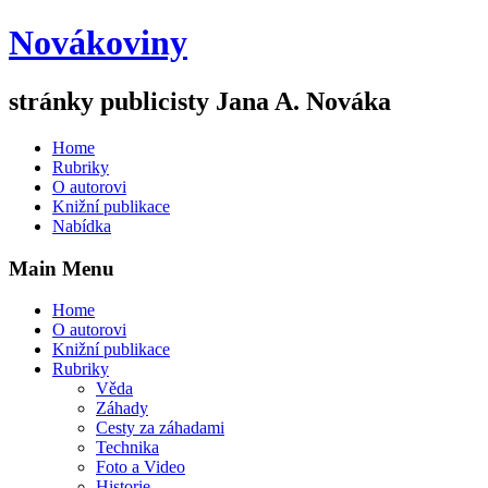
Novákoviny
stránky publicisty Jana A. Nováka
Home
Rubriky
O autorovi
Knižní publikace
Nabídka
Main Menu
Home
O autorovi
Knižní publikace
Rubriky
Věda
Záhady
Cesty za záhadami
Technika
Foto a Video
Historie