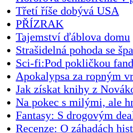
Třetí říše dobývá USA
PŘÍZRAK
Tajemství ďáblova domu
Strašidelná pohoda se š
Sci-fi:Pod pokličkou fa
Apokalypsa za ropným v
Jak získat knihy z Novák
Na pokec s milými, ale
Fantasy: S drogovým dea
Recenze: O záhadách hist