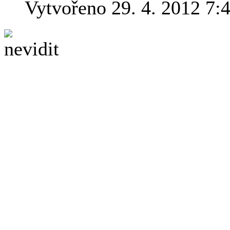
Vytvořeno 29. 4. 2012 7:
"Věděl jsem, že Cla
a rychle jako Raspu
celý zásobník a pak s
než by mi zakroutil
Tahle malá ukázka asi celk
Payne vydává jednu knihu 
nouze: ať už je příběh jaký
občas nečekaně vyprsknete