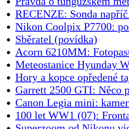
Pravda o tunguzském met
RECENZE: Sonda napříč č
Nikon Coolpix P7700: po
Sběratel (povídka)
Acorn 6210MM: Fotopasti
Meteostanice Hyunday W
Hory a kopce opředené t
Garrett 2500 GTI: Něco p
Canon Legia mini: kamer
100 let WW1 (07): Front
Superzoom od Nikonu vid