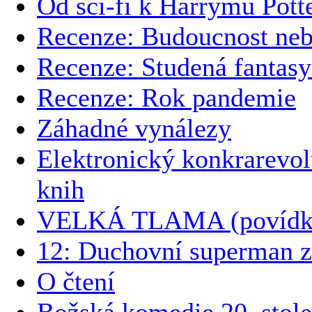
Od sci-fi k Harrymu Potte
Recenze: Budoucnost ne
Recenze: Studená fantas
Recenze: Rok pandemie
Záhadné vynálezy
Elektronický konkrarevol
knih
VELKÁ TLAMA (povídk
12: Duchovní superman z
O čtení
Božská komedie 20. stole