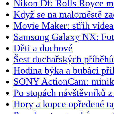
Nikon Df: Rolls Royce m
Když se na maloměstě zač
Movie Maker: střih videa
Samsung Galaxy NX: Foť
Děti a duchové
Šest duchařských příběhů
Hodina býka a bubáci pří
SONY ActionCam: minika
Po stopách návštěvníků z
Hory a kopce opředené t