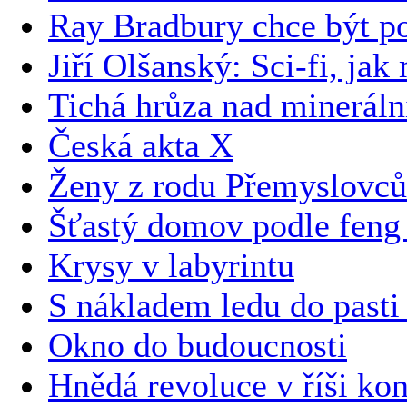
Ray Bradbury chce být p
Jiří Olšanský: Sci-fi, jak
Tichá hrůza nad minerál
Česká akta X
Ženy z rodu Přemyslovců
Šťastý domov podle feng 
Krysy v labyrintu
S nákladem ledu do pas
Okno do budoucnosti
Hnědá revoluce v říši k