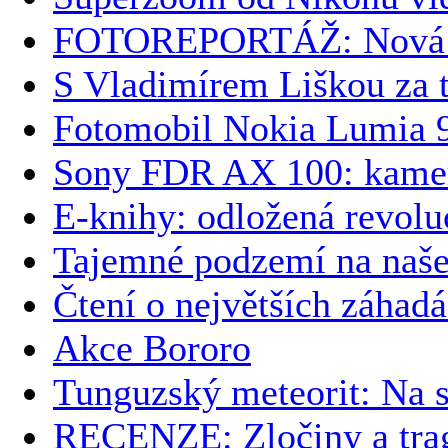
FOTOREPORTÁŽ: Nová k
S Vladimírem Liškou za t
Fotomobil Nokia Lumia 9
Sony FDR AX 100: kamer
E-knihy: odložená revolu
Tajemné podzemí na naš
Čtení o největších záhad
Akce Bororo
Tunguzský meteorit: Na 
RECENZE: Zločiny a trag