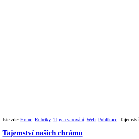
Jste zde:
Home
Rubriky
Tipy a varování
Web
Publikace
Tajemství
Tajemství našich chrámů