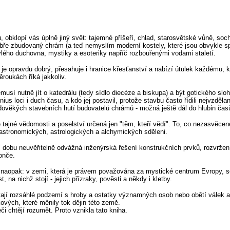
obklopí vás úplně jiný svět: tajemné příšeří, chlad, starosvětské vůně, soch
bře zbudovaný chrám (a teď nemyslím moderní kostely, které jsou obvykle spíš
ylého duchovna, mystiky a esoteriky napříč rozbouřenými vodami staletí.
je opravdu dobrý, přesahuje i hranice křesťanství a nabízí útulek každému, k
ěroukách říká jakkoliv.
usí nutně jít o katedrálu (tedy sídlo diecéze a biskupa) a být gotického slo
us loci i duch času, a kdo jej postavil, protože stavbu často řídili nejvzděl
dověkých stavebních hutí budovatelů chrámů - možná ještě dál do hlubin čas
tajné vědomosti a poselství určená jen "těm, kteří vědí". To, co nezasvěcen
tronomických, astrologických a alchymických sděleni.
dobu neuvěřitelně odvážná inženýrská řešení konstrukčních prvků, rozvržení
onče.
 naopak: v zemi, která je právem považována za mystické centrum Evropy, s
na nichž stojí - jejich přízraky, pověsti a někdy i kletby.
Mívají rozsáhlé podzemí s hroby a ostatky významných osob nebo obětí válek a
ových, které měnily tok dějin této země.
i chtějí rozumět. Proto vznikla tato kniha.