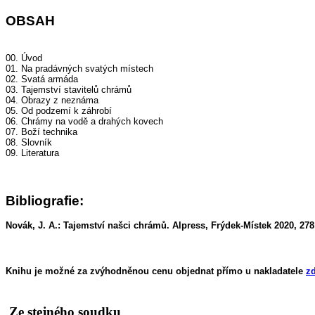
OBSAH
00. Úvod
01. Na pradávných svatých místech
02. Svatá armáda
03. Tajemství stavitelů chrámů
04. Obrazy z neznáma
05. Od podzemí k záhrobí
06. Chrámy na vodě a drahých kovech
07. Boží technika
08. Slovník
09. Literatura
Bibliografie:
Novák, J. A.: Tajemství našci chrámů. Alpress, Frýdek-Místek 2020, 278 
Knihu je možné za zvýhodněnou cenu objednat přímo u nakladatele
z
Ze stejného soudku