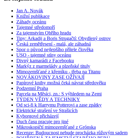
Jan A. Novák
Knižní publikace
Záhady oceánu
Tajemné středomoří
Za tajemstvím Obřího hradu
Tipy: Arkadij a Boris Strugačtí: Obydlený ostrov
Česká zemětřesení - malá, ale záhadná
Spor o původ nejlepšího přítele člověka
USO - tajemné stíny oceánu
Divný kamarádi z Facebooku
Markýz z marmelády a plzeňské tituly
Mimozemšťané z křemíku - třeba na Titanu
NOVÁKOVINY ZASE OŽÍVAJÍ
Papírové knihy možná čeká návrat středověku
Podzemní Praha
Parcela na Měsíci, zn.: S výhledem na Zemi
TÝDEN VĚDY A TECHNIKY
Od sci-fi k Harrymu Potterovi a zase zpátky
Elektrické strašení ve Strašicích
Kyborgové přicházejí
Duch času pracuje pro jiné
Mikroskopičtí mimozemšťané z Grónska
Recenze: Budoucnost nebude procházka růžovým sadem