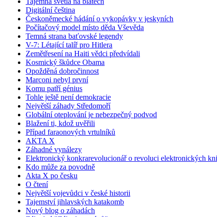
Tajemná světla na blatech
Digitální čeština
Českoněmecké hádání o vykopávky v jeskyních
Počítačový model místo děda Vševěda
Temná strana baťovské legendy
V-7: Létající talíř pro Hitlera
Zemětřesení na Haiti vědci předvídali
Kosmický škůdce Obama
Opožděná dobročinnost
Marconi nebyl první
Komu patří génius
Tohle ještě není demokracie
Největší záhady Středomoří
Globální oteplování je nebezpečný podvod
Blažení ti, kdož uvěřili
Případ faraonových vrtulníků
AKTA X
Záhadné vynálezy
Elektronický konkrarevolucionář o revoluci elektronických kn
Kdo může za povodně
Akta X po česku
O čtení
Největší vojevůdci v české historii
Tajemství jihlavských katakomb
Nový blog o záhadách