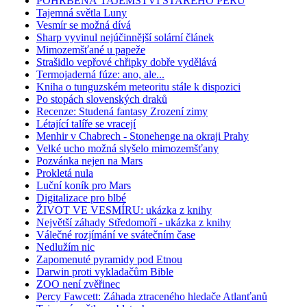
POHŘBENÁ TAJEMSTVÍ STARÉHO PERU
Tajemná světla Luny
Vesmír se možná dívá
Sharp vyvinul nejúčinnější solární článek
Mimozemšťané u papeže
Strašidlo vepřové chřipky dobře vydělává
Termojaderná fúze: ano, ale...
Kniha o tunguzském meteoritu stále k dispozici
Po stopách slovenských draků
Recenze: Studená fantasy Zrození zimy
Létající talíře se vracejí
Menhir v Chabrech - Stonehenge na okraji Prahy
Velké ucho možná slyšelo mimozemšťany
Pozvánka nejen na Mars
Prokletá nula
Luční koník pro Mars
Digitalizace pro blbé
ŽIVOT VE VESMÍRU: ukázka z knihy
Největší záhady Středomoří - ukázka z knihy
Válečné rozjímání ve svátečním čase
Nedlužím nic
Zapomenuté pyramidy pod Etnou
Darwin proti vykladačům Bible
ZOO není zvěřinec
Percy Fawcett: Záhada ztraceného hledače Atlanťanů