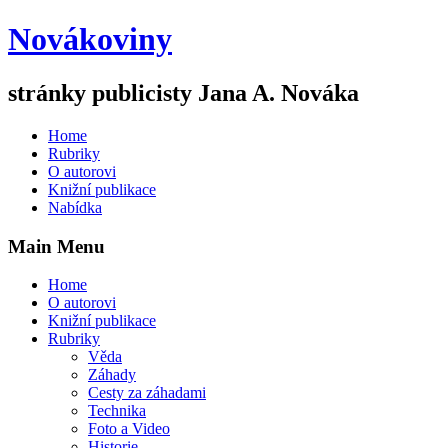
Novákoviny
stránky publicisty Jana A. Nováka
Home
Rubriky
O autorovi
Knižní publikace
Nabídka
Main Menu
Home
O autorovi
Knižní publikace
Rubriky
Věda
Záhady
Cesty za záhadami
Technika
Foto a Video
Historie