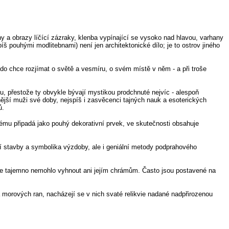
y a obrazy líčící zázraky, klenba vypínající se vysoko nad hlavou, varhany
 pouhými modlitebnami) není jen architektonické dílo; je to ostrov jiného
do chce rozjímat o světě a vesmíru, o svém místě v něm - a při troše
hu, přestože ty obvykle bývají mystikou prodchnuté nejvíc - alespoň
anější muži své doby, nejspíš i zasvěcenci tajných nauk a esoterických
ů.
ému připadá jako pouhý dekorativní prvek, ve skutečnosti obsahuje
 stavby a symbolika výzdoby, ale i geniální metody podprahového
e tajemno nemohlo vyhnout ani jejím chrámům. Často jsou postavené na
 morových ran, nacházejí se v nich svaté relikvie nadané nadpřirozenou