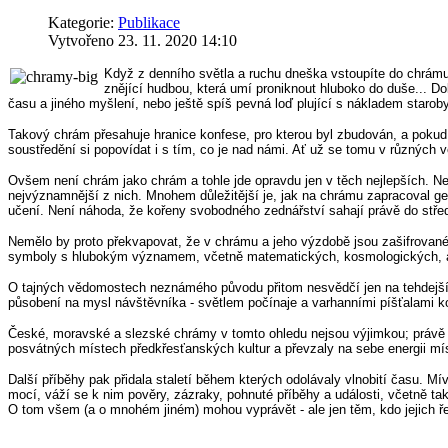
Kategorie:
Publikace
Vytvořeno 23. 11. 2020 14:10
Když z denního světla a ruchu dneška vstoupíte do chrámu, 
znějící hudbou, která umí proniknout hluboko do duše... Do
času a jiného myšlení, nebo ještě spíš pevná loď plující s nákladem starob
Takový chrám přesahuje hranice konfese, pro kterou byl zbudován, a pokud 
soustředění si popovídat i s tím, co je nad námi. Ať už se tomu v různých v
Ovšem není chrám jako chrám a tohle jde opravdu jen v těch nejlepších. Nem
nejvýznamnější z nich. Mnohem důležitější je, jak na chrámu zapracoval geni
učení. Není náhoda, že kořeny svobodného zednářství sahají právě do stře
Nemělo by proto překvapovat, že v chrámu a jeho výzdobě jsou zašifrované 
symboly s hlubokým významem, včetně matematických, kosmologických, as
O tajných vědomostech neznámého původu přitom nesvědčí jen na tehdejší 
působení na mysl návštěvníka - světlem počínaje a varhanními píšťalami k
České, moravské a slezské chrámy v tomto ohledu nejsou výjimkou; právě
posvátných místech předkřesťanských kultur a převzaly na sebe energii míst, 
Další příběhy pak přidala staletí během kterých odolávaly vlnobití času. 
mocí, váží se k nim pověry, zázraky, pohnuté příběhy a události, včetně tak
O tom všem (a o mnohém jiném) mohou vyprávět - ale jen těm, kdo jejich řeč