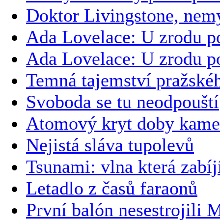
Doktor Livingstone, nemýl
Ada Lovelace: U zrodu po
Ada Lovelace: U zrodu po
Temná tajemství pražskéh
Svoboda se tu neodpouští
Atomový kryt doby kam
Nejistá sláva tupolevů
Tsunami: vlna která zabíj
Letadlo z časů faraonů
První balón nesestrojili 