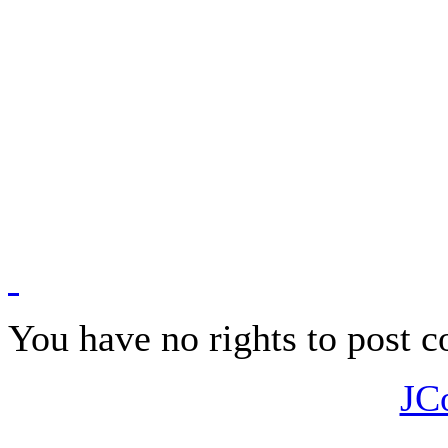
Jan A. Novák
obr: Great Eastern odplouvá do
You have no rights to post
JC