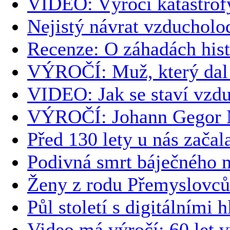
VIDEO: Výročí katastrof
Nejistý návrat vzducholo
Recenze: O záhadách hist
VÝROČÍ: Muž, který dal
VIDEO: Jak se staví vzd
VÝROČÍ: Johann Gegor M
Před 130 lety u nás zača
Podivná smrt báječného m
Ženy z rodu Přemyslovců
Půl století s digitálními 
Video má výročí: 60 let v