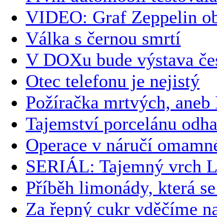
VIDEO: Graf Zeppelin obl
Válka s černou smrtí
V DOXu bude výstava če
Otec telefonu je nejistý
Požíračka mrtvých, aneb 
Tajemství porcelánu odha
Operace v náručí omamn
SERIÁL: Tajemný vrch L
Příběh limonády, která s
Za řepný cukr vděčíme 