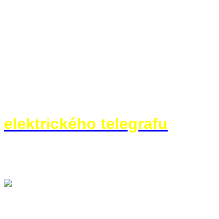
Projekt Apollo století p
Bez spojení není velení, a tak
komunikace snažily už starově
nebo vlajkové telegrafy však b
pomalé, praktické řešení přine
elektrického telegrafu
bylo ne
použitelným systémem ale přiš
Morse roku 1833.