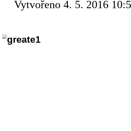
Vytvořeno 4. 5. 2016 10:
Katastrofa Titanic
- z povědomí lidí se
příběh lodi, která proslulé n
mnohém předznamenala. Parn
svědomí mnohem méně životů
na samé hranice technických
to.